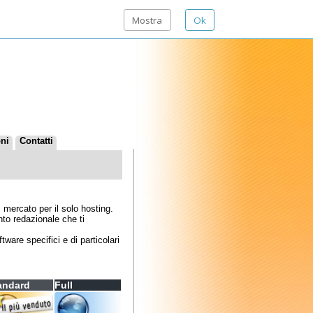
Mostra
Ok
solo hosting.
che ti
 di particolari
ull
illimitate