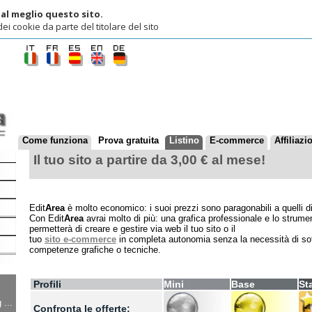
lio questo sito.
ie da parte del titolare del sito
ome funziona
Prova gratuita
Listino
E-commerce
Affiliazioni
Contatti
Il tuo sito a partire da 3,00 € al mese!
Edit
Area
è molto economico: i suoi prezzi sono paragonabili a quelli di mercato per il 
Con Edit
Area
avrai molto di più: una grafica professionale e lo strumento redazionale 
permetterà di creare e gestire via web il tuo sito o il
tuo
sito e-commerce
in completa autonomia senza la necessità di software specifici e
competenze grafiche o tecniche.
Profili
Mini
Base
Standard
F
Confronta le offerte:
Pagine disponibili
3
11
31
(compresa la home)