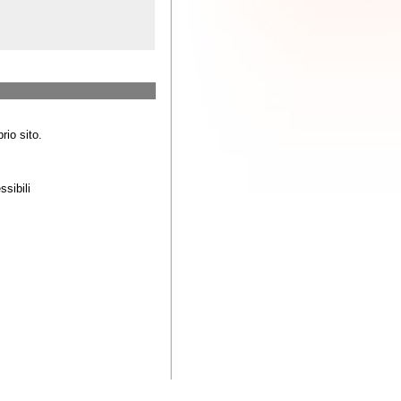
es:
re utilizzare un
 posta da