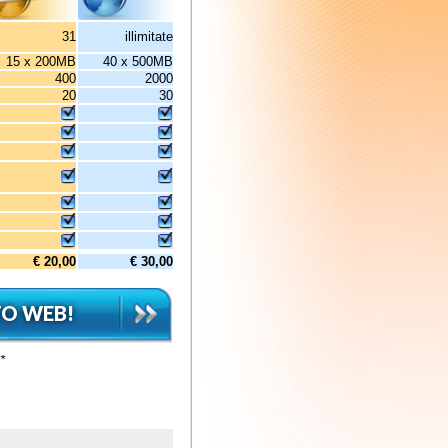
40 x 500MB
2000
30
€ 30,00