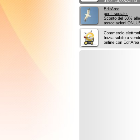
Sconto del 50% alle
associazioni ONLUS.
Commercio elettronico
Inizia subito a vendere
online con EditArea