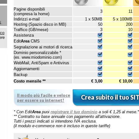
Indirizzi e-mail
1 x 50MB
5 x 100MB
15 x 200MB
Hosting (Spazio disco in MB)
50
200
400
Traffico (GB/mese)
3
10
20
Assistenza
Edit
Area
CMS
Segnalazione ai motori di ricerca
Dominio personalizzabile *
(es. www.miodominio.com)
WebMail, AntiSpam e Antivirus
Aggiornamenti
Backup
Costo mensile **
€ 3,00
€ 10,00
€ 20,00
Il modo più facile e veloce
Crea subito il tuo SITO WEB!
per essere su internet!
* Con Edit
Area
puoi
registrare il tuo dominio
a soli € 1,25 al mese.**
** Contratto su base annuale con pagamento all'attivazione.
Tutti i prezzi indicati si intendono IVA esclusa.
(il modulo e-commerce non è incluso in queste tariffe)
Vuoi creare un sito e-commerce?
Inizia subito a vendere online con EditArea.
Guarda le tariffe dei siti per il commercio elettronico