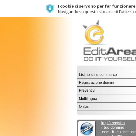
I cookie ci servono per far funzionare al meg
Navigando su questo sito accetti l'utilizzo dei cook
C
Listino siti e-commerce
Registrazione domini
Preventivi
Multilingua
Onlus
In più registra
il tuo dominio
.com .it .eu .net .org ...
a soli 15,00€/anno
EditArea
per il sociale.