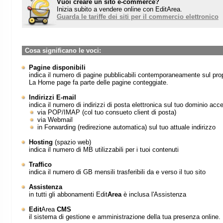
Cosa significano le voci:
Pagine disponibili
indica il numero di pagine pubblicabili contemporaneamente sul proprio sito.
La Home page fa parte delle pagine conteggiate.
Indirizzi E-mail
indica il numero di indirizzi di posta elettronica sul tuo dominio accessibili
via POP/IMAP (col tuo consueto client di posta)
via Webmail
in Forwarding (redirezione automatica) sul tuo attuale indirizzo
Hosting
(spazio web)
indica il numero di MB utilizzabili per i tuoi contenuti
Traffico
indica il numero di GB mensili trasferibili da e verso il tuo sito
Assistenza
in tutti gli abbonamenti Edit
Area
è inclusa l'Assistenza
Edit
Area
CMS
il sistema di gestione e amministrazione della tua presenza online.
Dominio personalizzabile
indica la possibilità di associare al tuo sito Edit
Area
uno o più indirizzi principali. (
nomedominio.com, nomedominio.it)
È possibile sia
registrare il tuo dominio con noi
a soli 15,00 € / anno + IVA oppu
dominio registrato presso un altro maintainer.
Webmail, Antispam e antivirus
l'accesso alle tue caselle attraverso un qualunque browser per poter leggere la tua